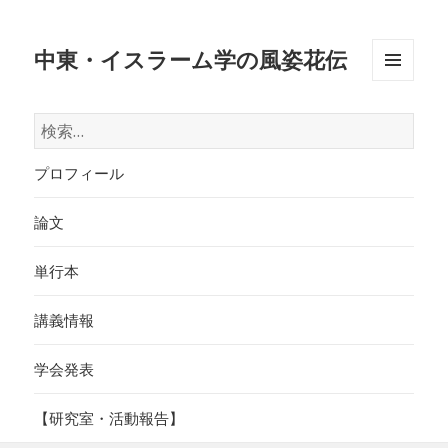
中東・イスラーム学の風姿花伝
メニュ
ーとウ
検
ィジェ
索:
ット
プロフィール
論文
単行本
講義情報
学会発表
【研究室・活動報告】