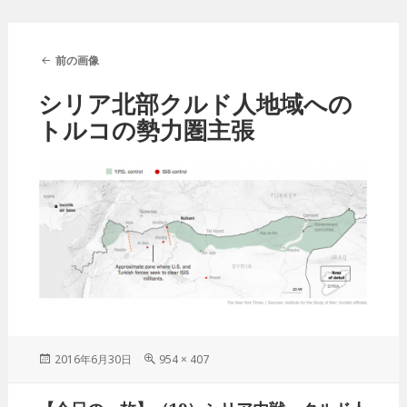
前の画像
シリア北部クルド人地域への
トルコの勢力圏主張
投
2016年6月30日
フ
954 × 407
稿
ル
日:
サ
投