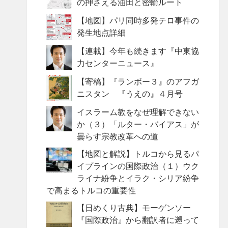
の押さえる油田と密輸ルート
【地図】パリ同時多発テロ事件の
発生地点詳細
【連載】今年も続きます『中東協
力センターニュース』
【寄稿】『ランボー３』のアフガ
ニスタン 『うえの』４月号
イスラーム教をなぜ理解できない
か（３）「ルター・バイアス」が
曇らす宗教改革への道
【地図と解説】トルコから見るパ
イプラインの国際政治（１）ウク
ライナ紛争とイラク・シリア紛争
で高まるトルコの重要性
【日めくり古典】モーゲンソー
『国際政治』から翻訳者に遡って