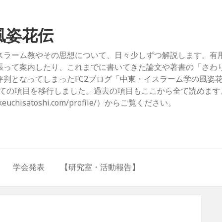
風姿花伝
スラーム教やその思想について、日々少しずつ解説します。有
張って案内したり、これまでに書いてきた論文や著書の「さわ
判となってしまったFC2ブログ「中東・イスラーム学の風姿
com/）」からすべての項目を移行しました。過去の項目もここから全て読めま
hisatoshi.com/profile/）からご覧ください。
学会発表
【研究室・活動報告】