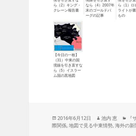
境を引き直すな
境線を引き直す
境を引き直
ら（2）キング・
なら（4）2007年
ら（1）ロ
クレーン報告書
末のゴールドバ
ライトが書
ーグの記事
もの
【今日の一枚】
（31）中東の国
境線を引き直すな
ら（5）イスラー
ム国の黒地図
投
2016年6月12日
作
池内 恵
カ
『
際関係
稿
,
地図で見る中東情勢
成
,
海外の新
テ
日:
者
ゴ