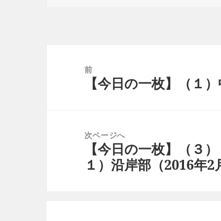
リ
ー
投
稿
前
ナ
【今日の一枚】（１）
前
ビ
の
ゲ
投
ー
稿:
シ
次ページへ
【今日の一枚】（３）
次
ョ
１）沿岸部（2016年2
の
ン
投
稿: