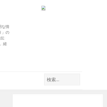
用な情
り」の
花伝
す。経
検
索: