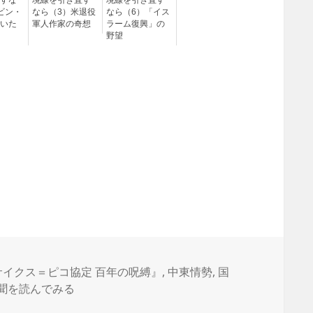
すな
境線を引き直す
境線を引き直す
ビン・
なら（3）米退役
なら（6）「イス
いた
軍人作家の奇想
ラーム復興」の
野望
サイクス＝ピコ協定 百年の呪縛』
,
中東情勢
,
国
聞を読んでみる