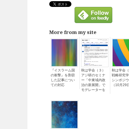
More from my site
『イスラーム国
秋は学会（３）
秋は学会（
の衝撃』を剽窃
アジ研のセミナ
戦略研究学
した記事につい
ー「中東域内政
シンポジウ
ての対応
治の新展開」で
（10月29
モデレーターを