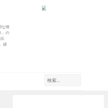
用な情
り」の
花伝
す。経
検
索: