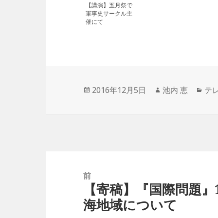
【講演】五月祭で
軍事史サークル主
催にて
投
2016年12月5日
作
池内 恵
カ
テ
稿
成
テ
日:
者
ゴ
リ
ー
投
稿
前
ナ
【寄稿】『国際問題』
前
ビ
海地域について
の
ゲ
投