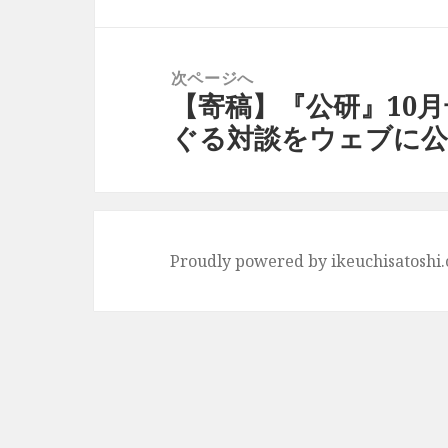
ー
稿:
シ
ョ
次ページへ
【寄稿】『公研』10
ン
次
ぐる対談をウェブに公
の
投
稿:
Proudly powered by ikeuchisatoshi