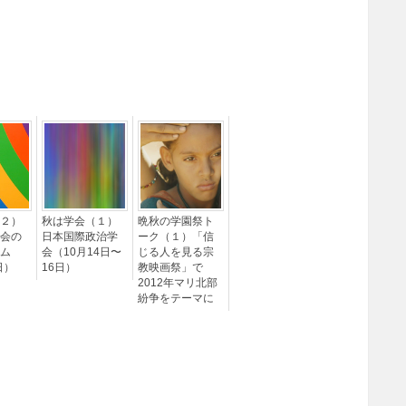
２）
秋は学会（１）
晩秋の学園祭ト
会の
日本国際政治学
ーク（１）「信
ム
会（10月14日〜
じる人を見る宗
日）
16日）
教映画祭」で
2012年マリ北部
紛争をテーマに