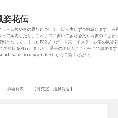
風姿花伝
スラーム教やその思想について、日々少しずつ解説します。有
張って案内したり、これまでに書いてきた論文や著書の「さわ
判となってしまったFC2ブログ「中東・イスラーム学の風姿
com/）」からすべての項目を移行しました。過去の項目もここから全て読めま
hisatoshi.com/profile/）からご覧ください。
学会発表
【研究室・活動報告】