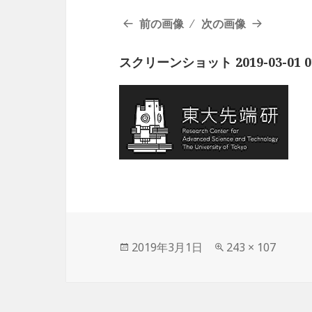
前の画像
次の画像
スクリーンショット 2019-03-01 01
投
2019年3月1日
フ
243 × 107
稿
ル
日:
サ
イ