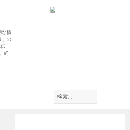
用な情
り」の
花伝
す。経
検
索: