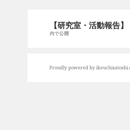
ズ
投
稿
【研究室・活動報告】
ナ
内で公開
ビ
ゲ
ー
シ
Proudly powered by ikeuchisatoshi
ョ
ン