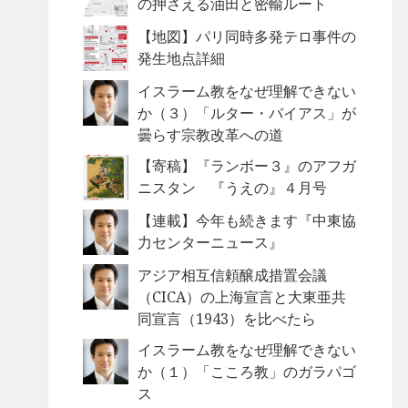
の押さえる油田と密輸ルート
【地図】パリ同時多発テロ事件の
発生地点詳細
イスラーム教をなぜ理解できない
か（３）「ルター・バイアス」が
曇らす宗教改革への道
【寄稿】『ランボー３』のアフガ
ニスタン 『うえの』４月号
【連載】今年も続きます『中東協
力センターニュース』
アジア相互信頼醸成措置会議
（CICA）の上海宣言と大東亜共
同宣言（1943）を比べたら
イスラーム教をなぜ理解できない
か（１）「こころ教」のガラパゴ
ス