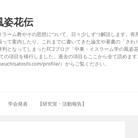
風姿花伝
スラーム教やその思想について、日々少しずつ解説します。有
張って案内したり、これまでに書いてきた論文や著書の「さわ
判となってしまったFC2ブログ「中東・イスラーム学の風姿
com/）」からすべての項目を移行しました。過去の項目もここから全て読めま
hisatoshi.com/profile/）からご覧ください。
学会発表
【研究室・活動報告】