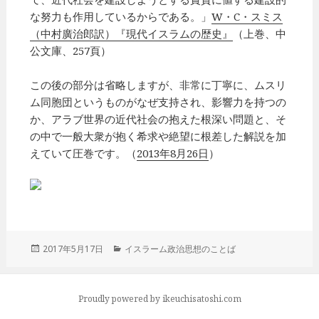
な努力も作用しているからである。」
W・C・スミス
（中村廣治郎訳）『現代イスラムの歴史』
（上巻、中
公文庫、257頁）
この後の部分は省略しますが、非常に丁寧に、ムスリ
ム同胞団というものがなぜ支持され、影響力を持つの
か、アラブ世界の近代社会の抱えた根深い問題と、そ
の中で一般大衆が抱く希求や絶望に根差した解説を加
えていて圧巻です。（
2013年8月26日
）
投
2017年5月17日
カ
イスラーム政治思想のことば
稿
テ
日:
ゴ
リ
Proudly powered by ikeuchisatoshi.com
ー