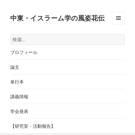
中東・イスラーム学の風姿花伝
メニュ
ーとウ
検
ィジェ
索:
ット
プロフィール
論文
単行本
講義情報
学会発表
【研究室・活動報告】