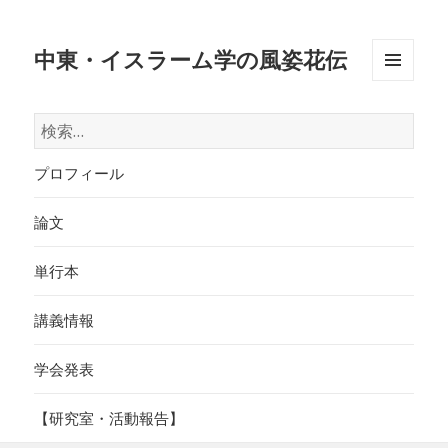
中東・イスラーム学の風姿花伝
メニュ
ーとウ
検
ィジェ
索:
ット
プロフィール
論文
単行本
講義情報
学会発表
【研究室・活動報告】