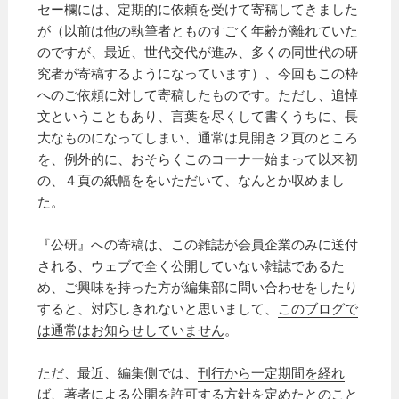
セー欄には、定期的に依頼を受けて寄稿してきました
が（以前は他の執筆者とものすごく年齢が離れていた
のですが、最近、世代交代が進み、多くの同世代の研
究者が寄稿するようになっています）、今回もこの枠
へのご依頼に対して寄稿したものです。ただし、追悼
文ということもあり、言葉を尽くして書くうちに、長
大なものになってしまい、通常は見開き２頁のところ
を、例外的に、おそらくこのコーナー始まって以来初
の、４頁の紙幅ををいただいて、なんとか収めまし
た。
『公研』への寄稿は、この雑誌が会員企業のみに送付
される、ウェブで全く公開していない雑誌であるた
め、ご興味を持った方が編集部に問い合わせをしたり
すると、対応しきれないと思いまして、
このブログで
は通常はお知らせしていません
。
ただ、最近、編集側では、
刊行から一定期間を経れ
ば、著者による公開を許可する方針を定めた
とのこと