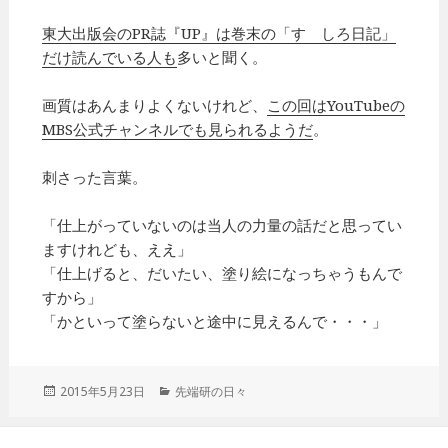
東大出版会のPR誌『UP』は巻末の「すゞしろ日記」
だけ読んでいる人も
多いと聞く。
画質はあんまりよくないけれど、
この回はYouTubeの
MBS公式チャンネルでも見られるようだ
。
刺さった言葉。
「仕上がっていないのは当人の力量の話だと思ってい
ますけれども、ええ」
「仕上げると、だいたい、塗り絵になっちゃうもんで
すから」
「かといって塗らないと途中に見えるんで・・・」
投
2015年5月23日
カ
先端研の日々
稿
テ
日:
ゴ
リ