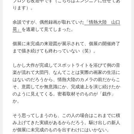
ブログも改造中です（こちらはエンジニアに任せてあ
ります）。
余談ですが、偶然録画が取れていた
「情熱大陸 山口
晃」
を逃避して見てしまった。
個展に未完成の来迎図が展示されて、個展の開催終了
まで描き続けても終わっていない（笑）。
しかし大作が完成してスポットライトを浴びて例の音
楽が流れて大団円、なんてことは実際の画家の生活に
はないのだろうから、情熱大陸のカメラの前だからこ
そ、意図してか無意識にか、完成途上を演じ続けたか
のように見えてくる。密着取材そのものが「戯作」
か。
そう思ってしまうのも、この人の場合はこれまでに積
み上げてきた実績があるからだろう。駆け出しの新人
が個展に未完成のものを出すわけにはいかない。