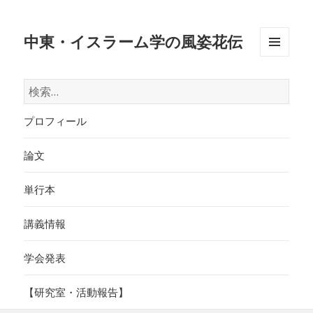
中東・イスラーム学の風姿花伝
メニュ
ーとウ
検
ィジェ
索:
ット
プロフィール
論文
単行本
講義情報
学会発表
【研究室・活動報告】