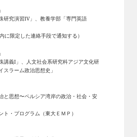
」
殊研究演習IV」、教養学部「専門英語
学内に限定した連絡手段で通知する）
」
殊講義I」、人文社会系研究科アジア文化研
イスラーム政治思想史」
治と思想〜ペルシア湾岸の政治・社会・安
ント・プログラム（東大ＥＭＰ）