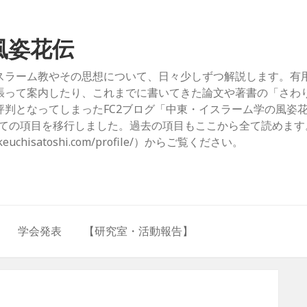
風姿花伝
スラーム教やその思想について、日々少しずつ解説します。有
張って案内したり、これまでに書いてきた論文や著書の「さわ
判となってしまったFC2ブログ「中東・イスラーム学の風姿
com/）」からすべての項目を移行しました。過去の項目もここから全て読めま
hisatoshi.com/profile/）からご覧ください。
学会発表
【研究室・活動報告】