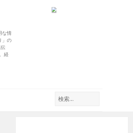
用な情
り」の
花伝
す。経
検
索: