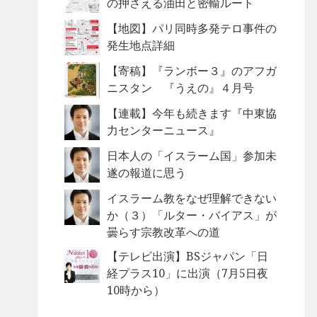
の押さえる油田と密輸ルート
【地図】パリ同時多発テロ事件の
発生地点詳細
【寄稿】『ランボー３』のアフガ
ニスタン 『うえの』４月号
【連載】今年も続きます『中東協
力センターニュース』
日本人の「イスラーム国」参加未
遂の報道に思う
イスラーム教をなぜ理解できない
か（３）「ルター・バイアス」が
曇らす宗教改革への道
【テレビ出演】BSジャパン「日
経プラス10」に出演（7月5日夜
10時から）