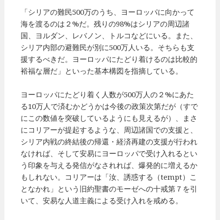
「シリアの難民500万のうち、ヨーロッパに向かって
海を渡るのは２%だ。残りの98%はシリアの周辺諸
国、ヨルダン、レバノン、トルコなどにいる。また、
シリア内部の避難民が別に500万人いる。そちらも支
援するべきだ。ヨーロッパにたどり着けるのは比較的
裕福な層だ」といった基本構図を指摘している。
ヨーロッパにたどり着く人数が500万人の２%にあた
る10万人で済むかどうかは今後の政策次第だが（すで
にこの数値を突破しているようにも見えるが）、まさ
にコリアーが提起するような、周辺諸国での支援と、
シリア内戦の終結後の帰還・経済再建の支援が行われ
なければ、そして安易にヨーロッパで受け入れるとい
う印象を与える発信がなされれば、爆発的に増えるか
もしれない。コリアーは「汝、誘惑する（tempt）こ
となかれ」という旧約聖書のモーゼへの十戒第７を引
いて、安易な人道主義による受け入れを戒める。