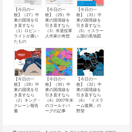
【今日の一
【今日の一
【今日の一
枚】（27）中
枚】（29）中
枚】（31）中
東の国境を引
東の国境線を
東の国境線を
き直すなら
引き直すなら
引き直すなら
（1）ロビン・
（3）米退役軍
（5）イスラー
ライトが書い
人作家の奇想
ム国の黒地図
たもの
【今日の一
【今日の一
【今日の一
枚】（28）中
枚】（30）中
枚】（32）中
東の国境を引
東の国境線を
東の国境線を
き直すなら
引き直すなら
引き直すなら
（2）キング・
（4）2007年末
（6）「イスラ
クレーン報告
のゴールドバ
ーム復興」の
書
ーグの記事
野望