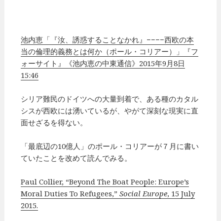
池内恵「『汝、誘惑することなかれ』−−−−西欧の本
当の倫理的義務とは何か（ポール・コリアー）」『フ
ォーサイト』《池内恵の中東通信》2015年9月8日
15:46
シリア難民のドイツへの大量到着で、ある種のカタル
シスが西欧には湧いているが、やがて深刻な現実に直
面せざるを得ない。
「最底辺の10億人」のポール・コリアーが７月に書い
ていたことを改めて読んでみる。
Paul Collier, “Beyond The Boat People: Europe’s
Moral Duties To Refugees,”
Social Europe
, 15 July
2015.