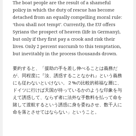
The boat people are the result of a shameful
policy in which the duty of rescue has become
detached from an equally compelling moral rule:
‘thou shall not tempt’. Currently, the EU offers
Syrians the prospect of heaven (life in Germany),
but only if they first pay a crook and risk their
lives. Only 2 percent succumb to this temptation,
but inevitably in the process thousands drown.
要約すると、「援助の手を差し伸べることは義務だ
が、同程度に『汝、誘惑することなかれ』という義務
にも従わないといけない。２%の比較的裕福な層に、
ドイツに行けば天国が待っているかのような印象を与
えて誘惑して、ならず者に法外な手数料を払って命を
賭して渡航するという誘惑に身を委ねさせ、数千人に
命を落とさせてはならない」ということ。