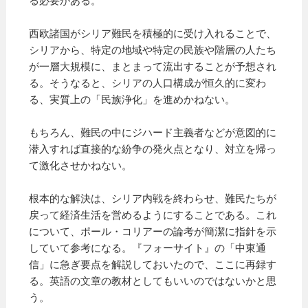
る必要がある。
西欧諸国がシリア難民を積極的に受け入れることで、
シリアから、特定の地域や特定の民族や階層の人たち
が一層大規模に、まとまって流出することが予想され
る。そうなると、シリアの人口構成が恒久的に変わ
る、実質上の「民族浄化」を進めかねない。
もちろん、難民の中にジハード主義者などが意図的に
潜入すれば直接的な紛争の発火点となり、対立を帰っ
て激化させかねない。
根本的な解決は、シリア内戦を終わらせ、難民たちが
戻って経済生活を営めるようにすることである。これ
について、ポール・コリアーの論考が簡潔に指針を示
していて参考になる。『フォーサイト』の「中東通
信」に急ぎ要点を解説しておいたので、ここに再録す
る。英語の文章の教材としてもいいのではないかと思
う。