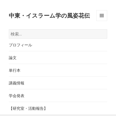
中東・イスラーム学の風姿花伝
メニュ
ーとウ
検
ィジェ
索:
ット
プロフィール
論文
単行本
講義情報
学会発表
【研究室・活動報告】