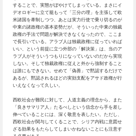
することで、実態がぼやけてしまっている。まさにイ
デオロギーに立て籠もって「三分の理」を主張して欧
米諸国を牽制しつつ、あとは実力行使で乗り切るのが
中東の諸政権の基本姿勢だが、そういった中東の独裁
政権の手法で問題が解決できなくなったので、ここま
で長引いている。アラブ人は独裁政権に従っていれば
いい、という前提に立つ外部の「解決策」は、当のア
ラブ人がそういうつもりになっていないのだから実現
しない。そして独裁政権に従えと外から強制すること
は誰にもできない。せめて「偽善」で黙認するだけで
あるが、黙認されるほどの実効支配をアサド政権が行
いえなくなって久しい。
西欧社会が難民に対して、人道主義の理念から、また
「良きサマリア人」たるべしという信念から手を差し
伸べていることには、深く敬意を表したい。ただし、
西欧社会が関与してくることで、シリア内戦に意図せ
ざる効果をもたらしてしまいかねないことにも注意す