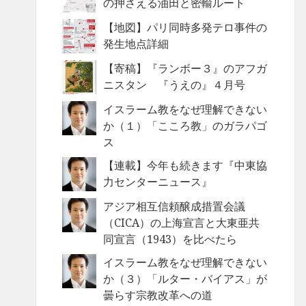
の押さえる油田と密輸ルート
【地図】パリ同時多発テロ事件の
発生地点詳細
【寄稿】『ランボー３』のアフガ
ニスタン 『うえの』４月号
イスラーム教をなぜ理解できない
か（１）「こころ教」のガラパゴ
ス
【連載】今年も続きます『中東協
力センターニュース』
アジア相互信頼醸成措置会議
（CICA）の上海宣言と大東亜共
同宣言（1943）を比べたら
イスラーム教をなぜ理解できない
か（３）「ルター・バイアス」が
曇らす宗教改革への道