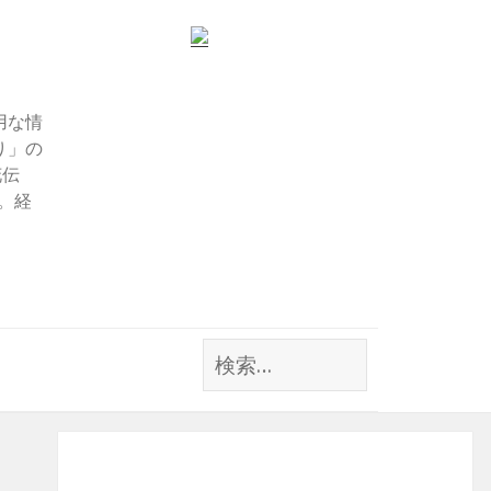
用な情
り」の
花伝
す。経
検
索: