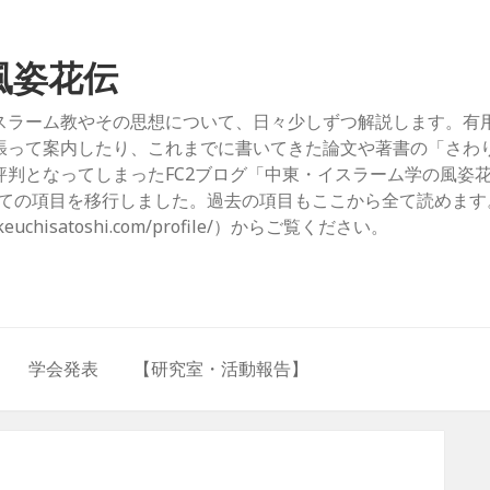
風姿花伝
スラーム教やその思想について、日々少しずつ解説します。有
張って案内したり、これまでに書いてきた論文や著書の「さわ
判となってしまったFC2ブログ「中東・イスラーム学の風姿
com/）」からすべての項目を移行しました。過去の項目もここから全て読めま
hisatoshi.com/profile/）からご覧ください。
学会発表
【研究室・活動報告】