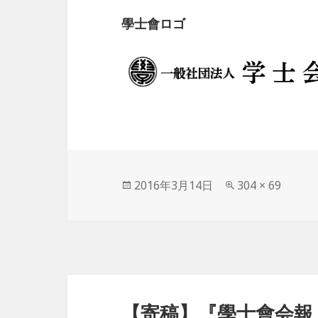
學士會ロゴ
投
2016年3月14日
フ
304 × 69
稿
ル
日:
サ
イ
ズ
投
稿
【寄稿】『學士會会報