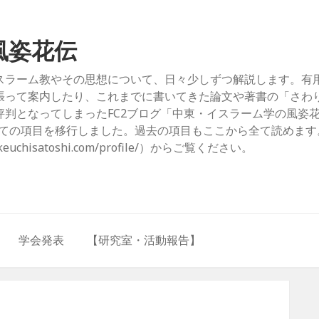
風姿花伝
スラーム教やその思想について、日々少しずつ解説します。有
張って案内したり、これまでに書いてきた論文や著書の「さわ
判となってしまったFC2ブログ「中東・イスラーム学の風姿
com/）」からすべての項目を移行しました。過去の項目もここから全て読めま
hisatoshi.com/profile/）からご覧ください。
学会発表
【研究室・活動報告】