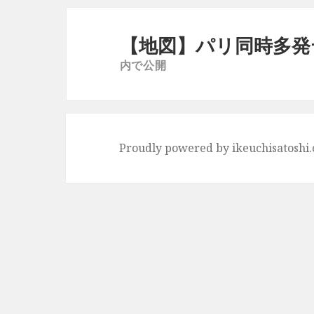
投
稿
【地図】パリ同時多発
ナ
内で公開
ビ
ゲ
ー
シ
Proudly powered by ikeuchisatoshi
ョ
ン