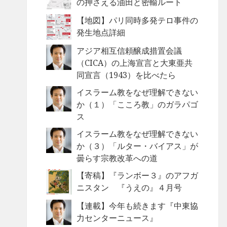
の押さえる油田と密輸ルート
【地図】パリ同時多発テロ事件の
発生地点詳細
アジア相互信頼醸成措置会議
（CICA）の上海宣言と大東亜共
同宣言（1943）を比べたら
イスラーム教をなぜ理解できない
か（１）「こころ教」のガラパゴ
ス
イスラーム教をなぜ理解できない
か（３）「ルター・バイアス」が
曇らす宗教改革への道
【寄稿】『ランボー３』のアフガ
ニスタン 『うえの』４月号
【連載】今年も続きます『中東協
力センターニュース』