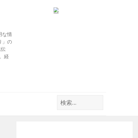
用な情
り」の
花伝
す。経
検
索: