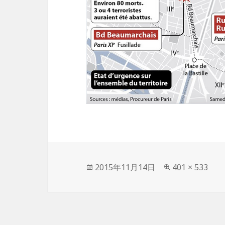
投
2015年11月14日
フ
401 × 533
稿
ル
日:
サ
イ
ズ