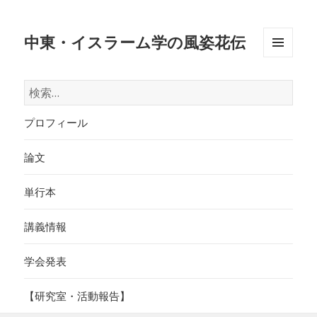
中東・イスラーム学の風姿花伝
メニュ
ーとウ
検
ィジェ
索:
ット
プロフィール
論文
単行本
講義情報
学会発表
【研究室・活動報告】