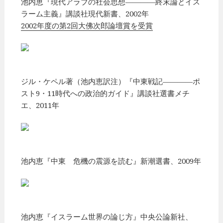
池内恵『現代アラブの社会思想————終末論とイス
ラーム主義』講談社現代新書、2002年
2002年度の第2回大佛次郎論壇賞を受賞
ジル・ケペル著（池内恵訳注）『中東戦記————ポ
スト9・11時代への政治的ガイド』講談社選書メチ
エ、2011年
池内恵『中東 危機の震源を読む』新潮選書、2009年
池内恵『イスラーム世界の論じ方』中央公論新社、