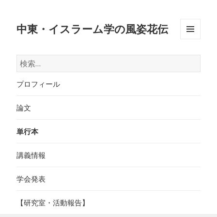
中東・イスラーム学の風姿花伝
メニュ
ーとウ
検
ィジェ
索:
ット
プロフィール
論文
単行本
講義情報
学会発表
【研究室・活動報告】