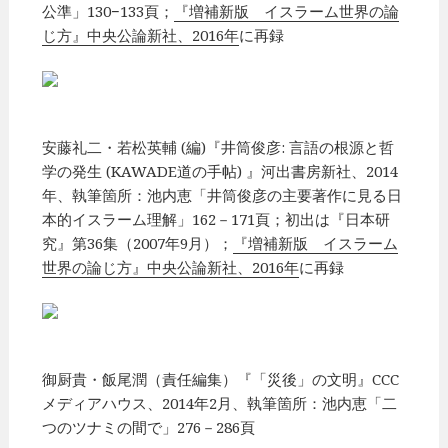
公準」130−133頁；
『増補新版 イスラーム世界の論
じ方』中央公論新社、2016年
に再録
安藤礼二・若松英輔 (編)『井筒俊彦: 言語の根源と哲
学の発生 (KAWADE道の手帖) 』河出書房新社、2014
年、執筆箇所：池内恵「井筒俊彦の主要著作に見る日
本的イスラーム理解」162－171頁；初出は『日本研
究』第36集（2007年9月）；
『増補新版 イスラーム
世界の論じ方』中央公論新社、2016年
に再録
御厨貴・飯尾潤（責任編集）『「災後」の文明』CCC
メディアハウス、2014年2月、執筆箇所：池内恵「二
つのツナミの間で」276－286頁