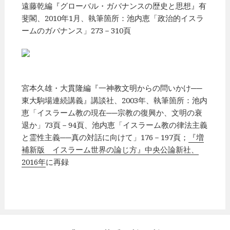
遠藤乾編『グローバル・ガバナンスの歴史と思想』有
斐閣、2010年1月、執筆箇所：池内恵「政治的イスラ
ームのガバナンス」273－310頁
宮本久雄・大貫隆編『一神教文明からの問いかけ──
東大駒場連続講義』講談社、2003年、執筆箇所：池内
恵「イスラーム教の現在──宗教の復興か、文明の衰
退か」73頁－94頁、池内恵「イスラーム教の律法主義
と霊性主義──真の対話に向けて」176－197頁；
『増
補新版 イスラーム世界の論じ方』中央公論新社、
2016年
に再録