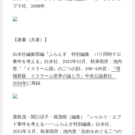
プラ社、2008年
【著書（共著）】
白水社編集部編『ふらんす 特別編集 パリ同時テロ
事件を考える』白水社、2015年12月、執筆箇所：池内
恵「『イスラーム国』の二つの顔」106−109頁；
『増
補新版 イスラーム世界の論じ方』中央公論新社、
2016年
に再録
鹿島茂・関口涼子・堀茂樹（編集）『シャルリ・エブ
ド事件を考える−−−−ふらんす特別編集』白水社、
2015年３月、執筆箇所：池内恵「自由をめぐる二つの