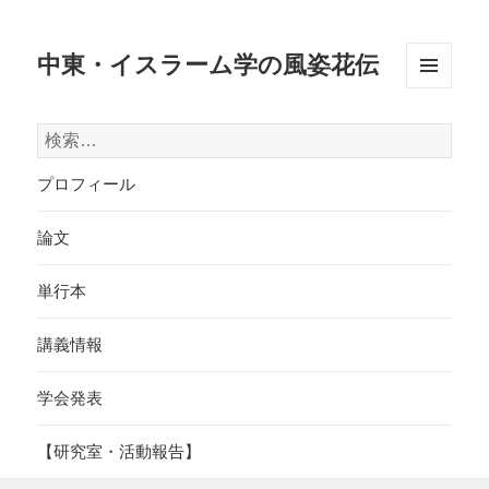
中東・イスラーム学の風姿花伝
メニュ
ーとウ
検
ィジェ
ット
索:
プロフィール
論文
単行本
講義情報
学会発表
【研究室・活動報告】